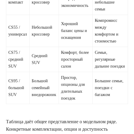
компакт
кроссовер
небольшие
экономичность
семьи
Компромисс
Хороший
CS55 /
Небольшой
между
баланс цены и
универсал
кроссовер
комфортом и
оснащения
стоимостью
CS75 /
Комфорт, более
Семьи,
Средний
средний
просторный
регулярные
SUV
SUV
салон
дальние поездки
Простор,
CS95 /
Большой
Большие семьи,
опционы для
большой
семейный
поездки с
длительных
SUV
внедорожник
багажом
поездок
Таблица даёт общее представление о модельном ряде.
Конкретные комплектации, опции и доступность