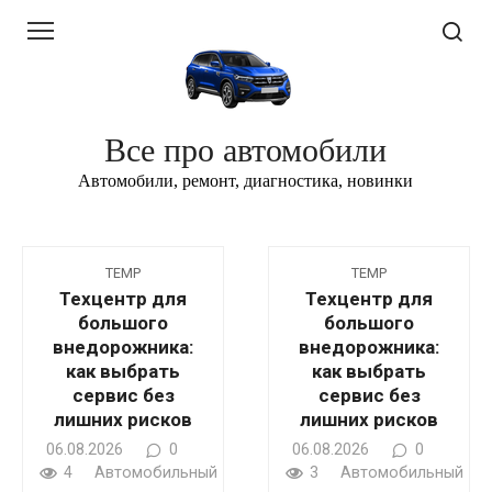
Перейти
к
контенту
Все про автомобили
Автомобили, ремонт, диагностика, новинки
TEMP
TEMP
Техцентр для
Техцентр для
большого
большого
внедорожника:
внедорожника:
как выбрать
как выбрать
сервис без
сервис без
лишних рисков
лишних рисков
06.08.2026
0
06.08.2026
0
4
Автомобильный
3
Автомобильный