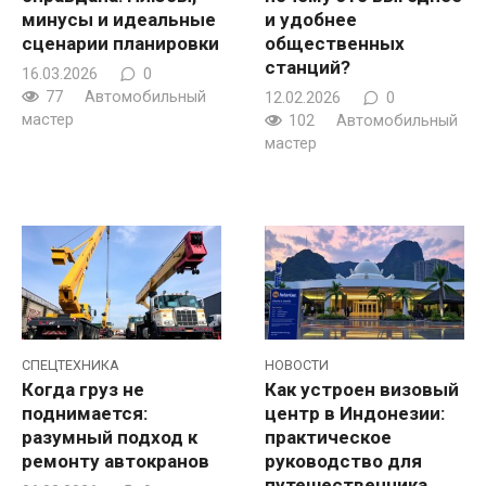
минусы и идеальные
и удобнее
сценарии планировки
общественных
станций?
16.03.2026
0
77
Автомобильный
12.02.2026
0
мастер
102
Автомобильный
мастер
СПЕЦТЕХНИКА
НОВОСТИ
Когда груз не
Как устроен визовый
поднимается:
центр в Индонезии:
разумный подход к
практическое
ремонту автокранов
руководство для
путешественника