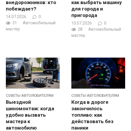
внедорожников: кто
как выбрать машину
побеждает?
для города и
пригорода
14.07.2026
0
31
Автомобильный
10.07.2026
0
мастер
28
Автомобильный
мастер
CОВЕТЫ АВТОЛЮБИТЕЛЯМ
CОВЕТЫ АВТОЛЮБИТЕЛЯМ
Выездной
Когда в дороге
шиномонтаж: когда
закончилось
удобно вызвать
топливо: как
мастера к
действовать без
автомобилю
паники