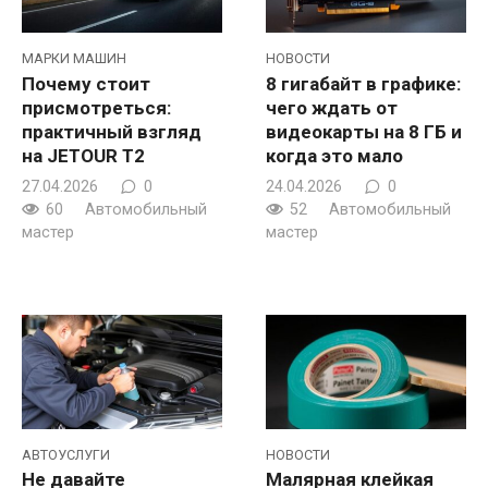
МАРКИ МАШИН
НОВОСТИ
Почему стоит
8 гигабайт в графике:
присмотреться:
чего ждать от
практичный взгляд
видеокарты на 8 ГБ и
на JETOUR T2
когда это мало
27.04.2026
0
24.04.2026
0
60
Автомобильный
52
Автомобильный
мастер
мастер
АВТОУСЛУГИ
НОВОСТИ
Не давайте
Малярная клейкая