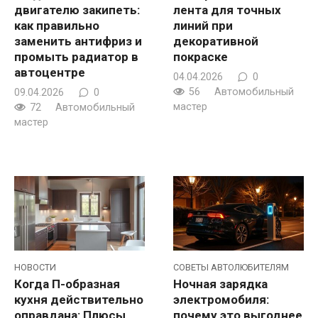
двигателю закипеть:
лента для точных
как правильно
линий при
заменить антифриз и
декоративной
промыть радиатор в
покраске
автоцентре
04.04.2026
0
56
Автомобильный
09.04.2026
0
мастер
72
Автомобильный
мастер
НОВОСТИ
CОВЕТЫ АВТОЛЮБИТЕЛЯМ
Когда П-образная
Ночная зарядка
кухня действительно
электромобиля:
оправдана: Плюсы,
почему это выгоднее