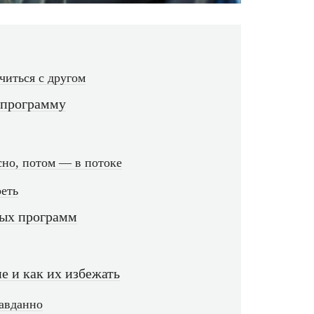
читься с другом
 программу
сно, потом — в потоке
реть
вых программ
е и как их избежать
равданно