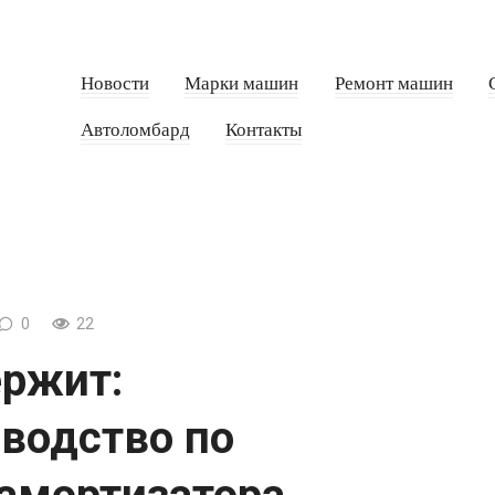
Новости
Марки машин
Ремонт машин
Автоломбард
Контакты
0
22
ержит:
оводство по