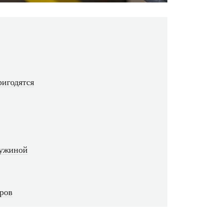
ригодятся
ружиной
оров