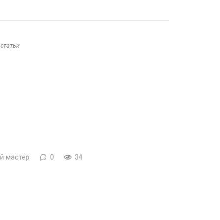
 статьи
й мастер
0
34